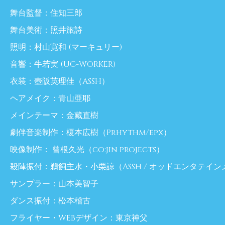
舞台監督：住知三郎
舞台美術：照井旅詩
照明：村山寛和 (マーキュリー)
音響：牛若実 (UC-WORKER)
衣装：壺阪英理佳（ASSH）
ヘアメイク：青山亜耶
メインテーマ：金藏直樹
劇伴音楽制作：榎本広樹（Prhythm/epx）
映像制作： 曾根久光（co:jin projects）
殺陣振付：鵜飼主水・小栗諒（ASSH / オッドエンタテイン
サンプラー：山本美智子
ダンス振付：松本稽古
フライヤー・WEBデザイン：東京神父