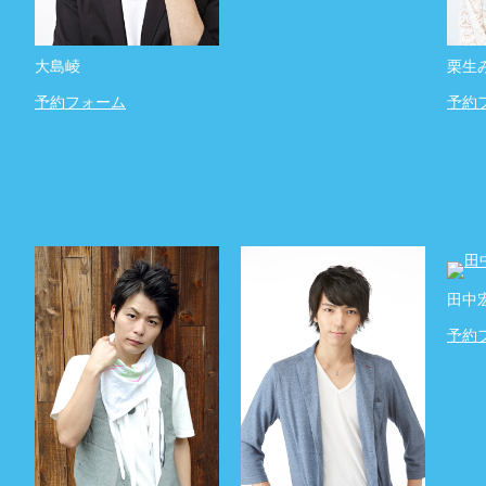
大島崚
栗生
予約フォーム
予約
田中
予約