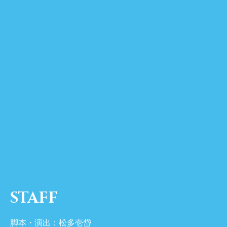
STAFF
脚本・演出：松多壱岱