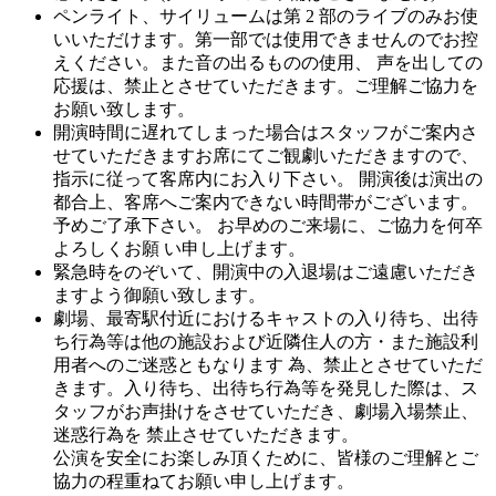
ペンライト、サイリュームは第 2 部のライブのみお使
いいただけます。第一部では使用できませんのでお控
えください。また音の出るものの使用、 声を出しての
応援は、禁止とさせていただきます。ご理解ご協力を
お願い致します。
開演時間に遅れてしまった場合はスタッフがご案内さ
せていただきますお席にてご観劇いただきますので、
指示に従って客席内にお入り下さい。 開演後は演出の
都合上、客席へご案内できない時間帯がございます。
予めご了承下さい。 お早めのご来場に、ご協力を何卒
よろしくお願 い申し上げます。
緊急時をのぞいて、開演中の入退場はご遠慮いただき
ますよう御願い致します。
劇場、最寄駅付近におけるキャストの入り待ち、出待
ち行為等は他の施設および近隣住人の方・また施設利
用者へのご迷惑ともなります 為、禁止とさせていただ
きます。入り待ち、出待ち行為等を発見した際は、ス
タッフがお声掛けをさせていただき、劇場入場禁止、
迷惑行為を 禁止させていただきます。
公演を安全にお楽しみ頂くために、皆様のご理解とご
協力の程重ねてお願い申し上げます。